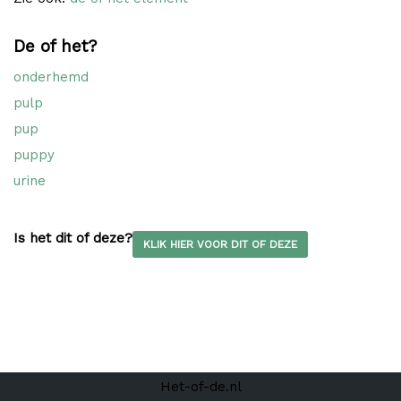
De of het?
onderhemd
pulp
pup
puppy
urine
Is het dit of deze?
KLIK HIER VOOR DIT OF DEZE
Het-of-de.nl