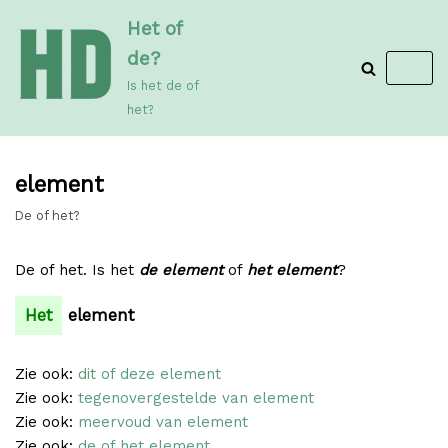
Meteen
Het of
naar
de?
de
Is het de of
inhoud
het?
element
De of het?
De of het. Is het
de element
of
het element
?
Het
element
Zie ook:
dit of deze element
Zie ook:
tegenovergestelde van element
Zie ook:
meervoud van element
Zie ook:
de of het element