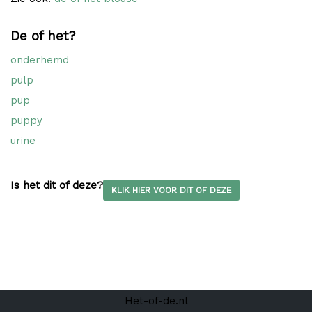
De of het?
onderhemd
pulp
pup
puppy
urine
Is het dit of deze?
KLIK HIER VOOR DIT OF DEZE
Het-of-de.nl