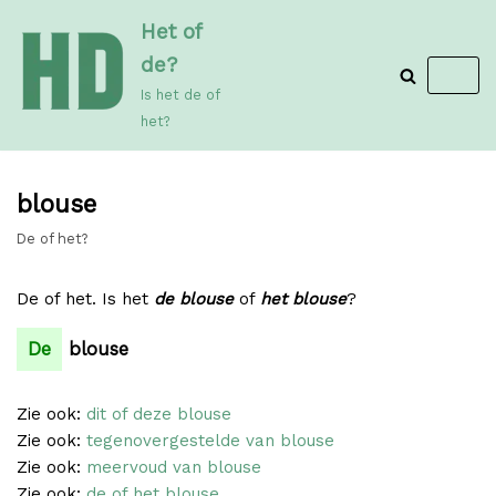
Meteen
Het of
naar
de?
de
Is het de of
inhoud
het?
blouse
De of het?
De of het. Is het
de blouse
of
het blouse
?
De
blouse
Zie ook:
dit of deze blouse
Zie ook:
tegenovergestelde van blouse
Zie ook:
meervoud van blouse
Zie ook:
de of het blouse