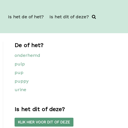
Is het de of het?
Is het dit of deze?
De of het?
onderhemd
pulp
pup
puppy
urine
Is het dit of deze?
KLIK HIER VOOR DIT OF DEZE