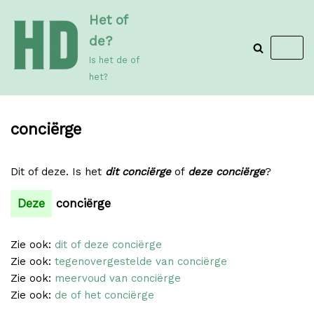
Meteen
Het of
naar
de?
de
Is het de of
inhoud
het?
conciërge
Dit of deze. Is het
dit conciërge
of
deze conciërge
?
Deze
conciërge
Zie ook:
dit of deze conciërge
Zie ook:
tegenovergestelde van conciërge
Zie ook:
meervoud van conciërge
Zie ook:
de of het conciërge