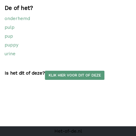
De of het?
onderhemd
pulp
pup
puppy
urine
Is het dit of deze?
KLIK HIER VOOR DIT OF DEZE
Het-of-de.nl