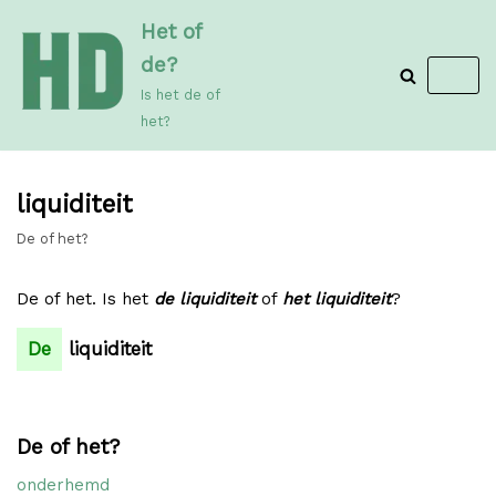
Meteen
Het of
naar
de?
de
Is het de of
inhoud
het?
liquiditeit
De of het?
De of het. Is het
de liquiditeit
of
het liquiditeit
?
De
liquiditeit
De of het?
onderhemd