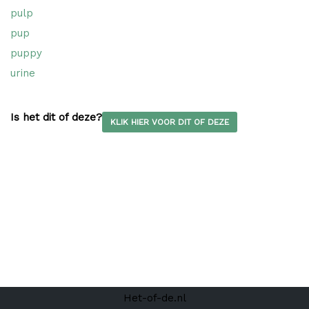
pulp
pup
puppy
urine
Is het dit of deze?
KLIK HIER VOOR DIT OF DEZE
Het-of-de.nl