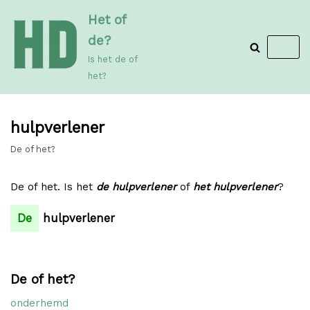
Meteen
Het of
naar
de?
de
Is het de of
inhoud
het?
hulpverlener
De of het?
De of het. Is het
de hulpverlener
of
het hulpverlener
?
De
hulpverlener
De of het?
onderhemd