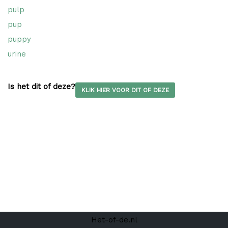
pulp
pup
puppy
urine
Is het dit of deze?
KLIK HIER VOOR DIT OF DEZE
Het-of-de.nl