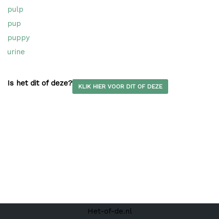
pulp
pup
puppy
urine
Is het dit of deze?
KLIK HIER VOOR DIT OF DEZE
Het-of-de.nl