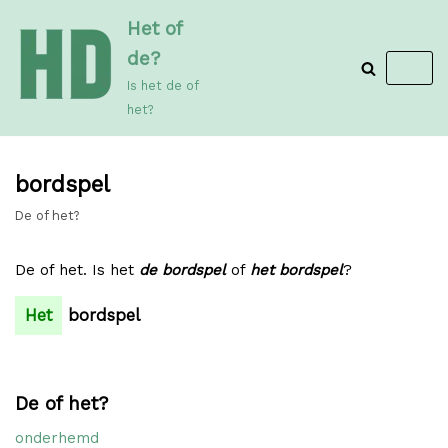
Meteen
Het of
naar
de?
de
Is het de of
inhoud
het?
bordspel
De of het?
De of het. Is het
de bordspel
of
het bordspel
?
Het
bordspel
De of het?
onderhemd