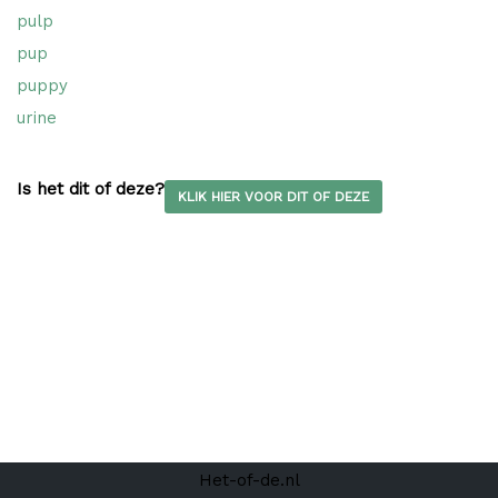
pulp
pup
puppy
urine
Is het dit of deze?
KLIK HIER VOOR DIT OF DEZE
Het-of-de.nl