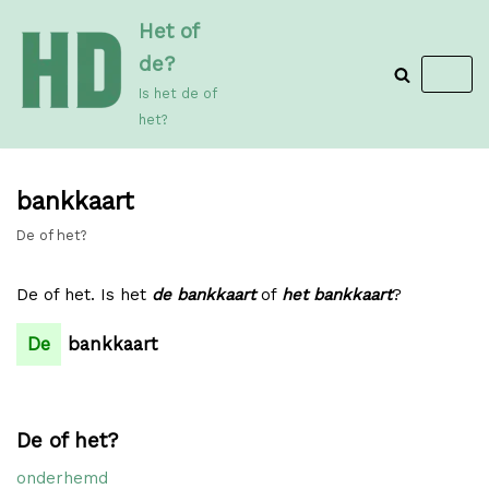
Meteen
Het of
naar
de?
de
Is het de of
inhoud
het?
bankkaart
De of het?
De of het. Is het
de bankkaart
of
het bankkaart
?
De
bankkaart
De of het?
onderhemd